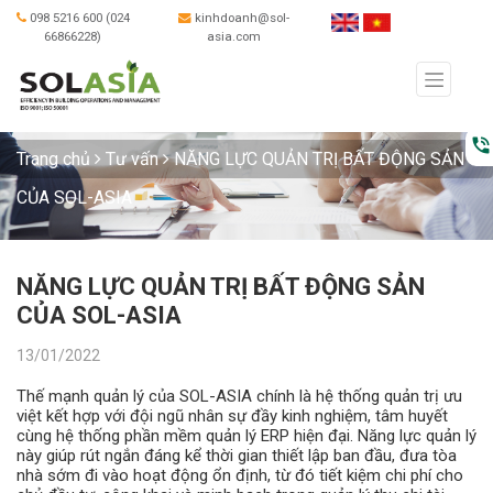
098 5216 600 (024
kinhdoanh@sol-
66866228)
asia.com
phone_in_talk
Trang chủ
Tư vấn
NĂNG LỰC QUẢN TRỊ BẤT ĐỘNG SẢN
CỦA SOL-ASIA
NĂNG LỰC QUẢN TRỊ BẤT ĐỘNG SẢN
CỦA SOL-ASIA
13/01/2022
Thế mạnh quản lý của SOL-ASIA chính là hệ thống quản trị ưu
việt kết hợp với đội ngũ nhân sự đầy kinh nghiệm, tâm huyết
cùng hệ thống phần mềm quản lý ERP hiện đại. Năng lực quản lý
này giúp rút ngắn đáng kể thời gian thiết lập ban đầu, đưa tòa
nhà sớm đi vào hoạt động ổn định, từ đó tiết kiệm chi phí cho