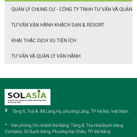
QUẢN LÝ CHUNG CƯ - CÔNG TY TNHH TƯ VẤN VÀ QUẢN
LÝ BẤT ĐỘNG SẢN SOL-ASIA
TƯ VẤN VẬN HÀNH KHÁCH SẠN & RESORT
KHAI THÁC DỊCH VỤ TIỆN ÍCH
TƯ VẤN VÀ QUẢN LÝ VẬN HÀNH
Tầng 9, Toà A, 88 Láng Hạ, phường Láng, TP Hà Nội, Việt Nam.
* Văn phòng Chi nhánh Đà Nẵng: Tầng 8, Tòa nhà Bạch Đằng
Complex, 50 Bạch Đằng, Phường Hải Châu, TP. Đà Nẵng