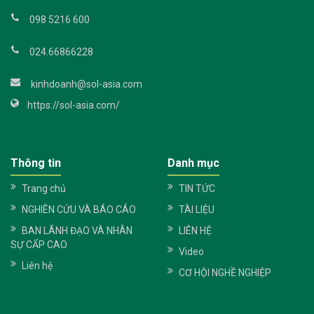
098 5216 600
024.66866228
kinhdoanh@sol-asia.com
https://sol-asia.com/
Thông tin
Danh mục
Trang chủ
TIN TỨC
NGHIÊN CỨU VÀ BÁO CÁO
TÀI LIỆU
BAN LÃNH ĐẠO VÀ NHÂN
LIÊN HỆ
SỰ CẤP CAO
Video
Liên hệ
CƠ HỘI NGHỀ NGHIỆP