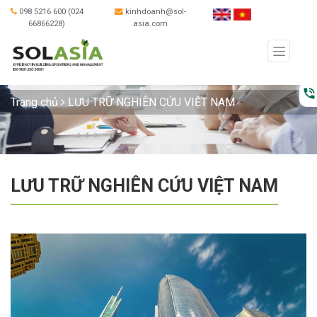
098 5216 600 (024
kinhdoanh@sol-
66866228)
asia.com
phone_in_talk
Trang chủ
LƯU TRỮ NGHIÊN CỨU VIỆT NAM
LƯU TRỮ NGHIÊN CỨU VIỆT NAM