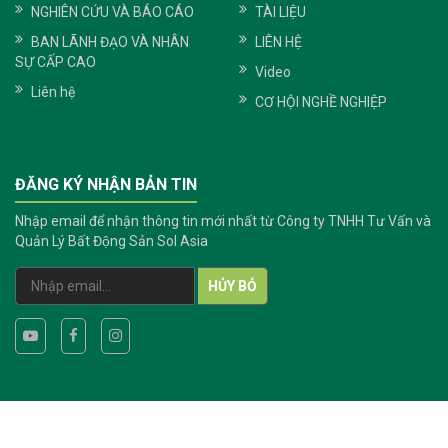
NGHIÊN CỨU VÀ BÁO CÁO
TÀI LIỆU
BAN LÃNH ĐẠO VÀ NHÂN
LIÊN HỆ
SỰ CẤP CAO
Video
Liên hệ
CƠ HỘI NGHỀ NGHIỆP
ĐĂNG KÝ NHẬN BẢN TIN
Nhập email để nhận thông tin mới nhất từ Công ty TNHH Tư Vấn và
Quản Lý Bất Động Sản Sol Asia
HỦY BỎ