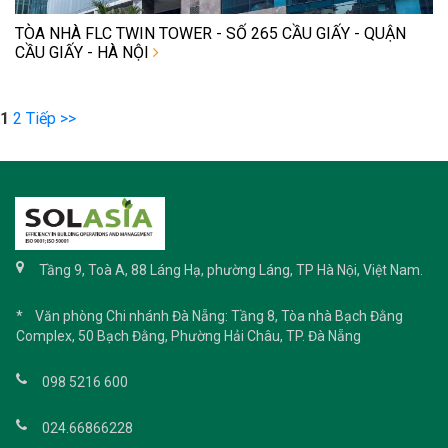
TÒA NHÀ FLC TWIN TOWER - SỐ 265 CẦU GIẤY - QUẬN
CẦU GIẤY - HÀ NỘI
1
2
Tiếp >>
Tầng 9, Toà A, 88 Láng Hạ, phường Láng, TP Hà Nội, Việt Nam.
* Văn phòng Chi nhánh Đà Nẵng: Tầng 8, Tòa nhà Bạch Đằng
Complex, 50 Bạch Đằng, Phường Hải Châu, TP. Đà Nẵng
098 5216 600
024.66866228