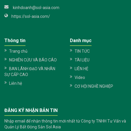
kinhdoanh@sol-asia.com
https://sol-asia.com/
Thông tin
Danh mục
Trang chủ
TIN TỨC
NGHIÊN CỨU VÀ BÁO CÁO
TÀI LIỆU
BAN LÃNH ĐẠO VÀ NHÂN
LIÊN HỆ
SỰ CẤP CAO
Video
Liên hệ
CƠ HỘI NGHỀ NGHIỆP
ĐĂNG KÝ NHẬN BẢN TIN
Nhập email để nhận thông tin mới nhất từ Công ty TNHH Tư Vấn và
Quản Lý Bất Động Sản Sol Asia