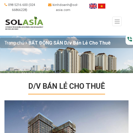
098 5216 600 (024
kinhdoanh@sol-
66866228)
asia.com
phone_in_talk
Trang chủ
BẤT ĐỘNG SẢN
D/v Bán Lẻ Cho Thuê
D/V BÁN LẺ CHO THUÊ