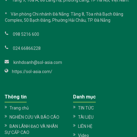
* Văn phòng Chi nhánh Đà Nẵng: Tầng 8, Tòa nhà Bạch Đằng
Complex, 50 Bạch Đằng, Phường Hải Châu, TP. Đà Nẵng
098 5216 600
024.66866228
kinhdoanh@sol-asia.com
https://sol-asia.com/
Thông tin
Danh mục
Trang chủ
TIN TỨC
NGHIÊN CỨU VÀ BÁO CÁO
TÀI LIỆU
BAN LÃNH ĐẠO VÀ NHÂN
LIÊN HỆ
SỰ CẤP CAO
Video