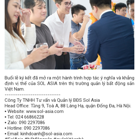
Buổi lễ ký kết đã mở ra một hành trình hợp tác ý nghĩa và khẳng
định vị thế của SOL ASIA trên thị trường quản lý bất động sản
Việt Nam.
------------------------------
Công Ty TNHH Tư vấn và Quản lý BĐS Sol Asia
Head Office: Tầng 9, Toà A, 88 Láng Hạ, quận Đống Đa, Hà Nội.
▪️ Website: www.sol-asia.com
▪️ Tel: 024 66866228
▪️ Zalo: 090 2297086
▪️ Hotline: 090 2297086
▪️ Email: kinhdoanh@sol-asia.com