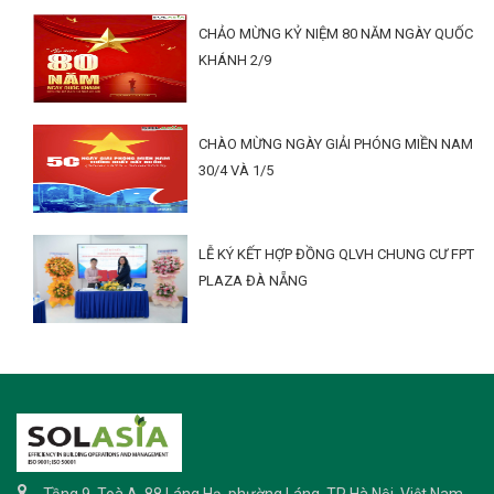
CHẢO MỪNG KỶ NIỆM 80 NĂM NGÀY QUỐC
KHÁNH 2/9
CHÀO MỪNG NGÀY GIẢI PHÓNG MIỀN NAM
30/4 VÀ 1/5
LỄ KÝ KẾT HỢP ĐỒNG QLVH CHUNG CƯ FPT
PLAZA ĐÀ NẴNG
Tầng 9, Toà A, 88 Láng Hạ, phường Láng, TP Hà Nội, Việt Nam.