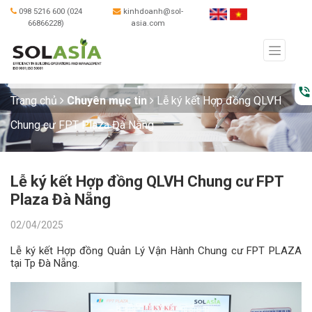
098 5216 600 (024
kinhdoanh@sol-
66866228)
asia.com
phone_in_talk
Trang chủ
Chuyên mục tin
Lễ ký kết Hợp đồng QLVH
Chung cư FPT Plaza Đà Nẵng
Lễ ký kết Hợp đồng QLVH Chung cư FPT
Plaza Đà Nẵng
02/04/2025
Lễ ký kết Hợp đồng Quản Lý Vận Hành Chung cư FPT PLAZA
tại Tp Đà Nẵng.