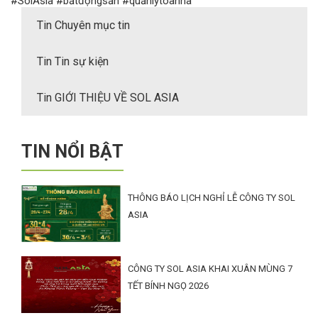
#SolAsia #bấtđộngsản #quảnlýtòanhà
Tin Chuyên mục tin
Tin Tin sự kiện
Tin GIỚI THIỆU VỀ SOL ASIA
TIN NỔI BẬT
THÔNG BÁO LỊCH NGHỈ LỄ CÔNG TY SOL
ASIA
CÔNG TY SOL ASIA KHAI XUÂN MÙNG 7
TẾT BÍNH NGỌ 2026