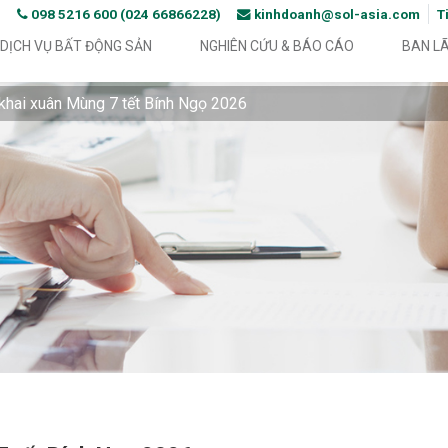
098 5216 600 (024 66866228)
kinhdoanh@sol-asia.com
T
DỊCH VỤ BẤT ĐỘNG SẢN
NGHIÊN CỨU & BÁO CÁO
BAN L
 khai xuân Mùng 7 tết Bính Ngọ 2026