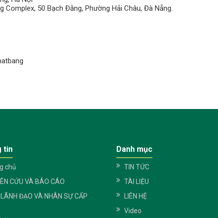
g Complex, 50 Bạch Đằng, Phường Hải Châu, Đà Nẵng.
matbang
 tin
Danh mục
g chủ
TIN TỨC
IÊN CỨU VÀ BÁO CÁO
TÀI LIỆU
 LÃNH ĐẠO VÀ NHÂN SỰ CẤP
LIÊN HỆ
Video