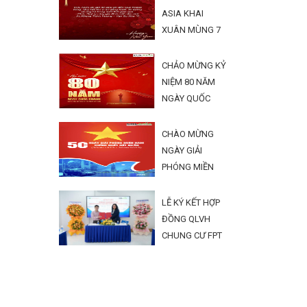
ASIA KHAI
XUÂN MÙNG 7
TẾT BÍNH NGỌ
2026
CHẢO MỪNG KỶ
NIỆM 80 NĂM
NGÀY QUỐC
KHÁNH 2/9
CHÀO MỪNG
NGÀY GIẢI
PHÓNG MIỀN
NAM 30/4 VÀ
1/5
LỄ KÝ KẾT HỢP
ĐỒNG QLVH
CHUNG CƯ FPT
PLAZA ĐÀ
NẴNG