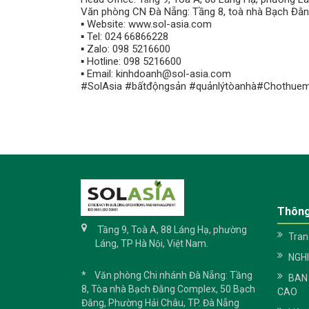
Văn phòng CN Đà Nẵng: Tầng 8, toà nhà Bạch Đằn
▪️ Website: www.sol-asia.com
▪️ Tel: 024 66866228
▪️ Zalo: 098 5216600
▪️ Hotline: 098 5216600
▪️ Email: kinhdoanh@sol-asia.com
#SolAsia #bấtđộngsản #quảnlýtòanhà#Chothue
Thông
Tầng 9, Toà A, 88 Láng Hạ, phường
Tran
Láng, TP Hà Nội, Việt Nam.
NGH
* Văn phòng Chi nhánh Đà Nẵng: Tầng
BAN
8, Tòa nhà Bạch Đằng Complex, 50 Bạch
CAO
Đằng, Phường Hải Châu, TP. Đà Nẵng