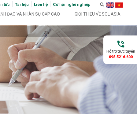
in tức
Tài liệu
Liên hệ
Cơ hội nghề nghiệp
ÃNH ĐẠO VÀ NHÂN SỰ CẤP CAO
GIỚI THIỆU VỀ SOL ASIA
phone_in_talk
Hỗ trợ trực tuyến
098.5216.600