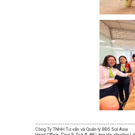
-------------------------------------------------------
Công Ty TNHH Tư vấn và Quản lý BĐS Sol Asia
Head Office: Tầng 9, Toà A, 88 Láng Hạ, phường L