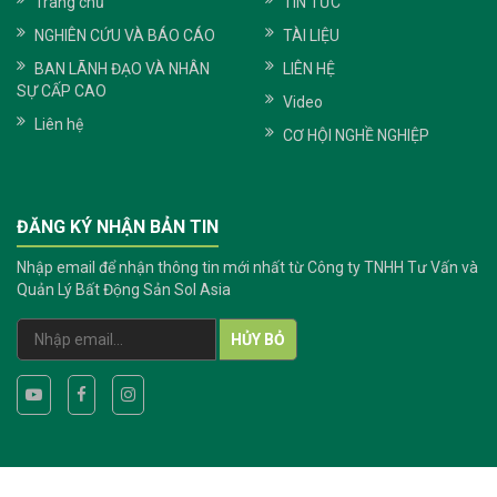
Trang chủ
TIN TỨC
NGHIÊN CỨU VÀ BÁO CÁO
TÀI LIỆU
BAN LÃNH ĐẠO VÀ NHÂN
LIÊN HỆ
SỰ CẤP CAO
Video
Liên hệ
CƠ HỘI NGHỀ NGHIỆP
ĐĂNG KÝ NHẬN BẢN TIN
Nhập email để nhận thông tin mới nhất từ Công ty TNHH Tư Vấn và
Quản Lý Bất Động Sản Sol Asia
HỦY BỎ