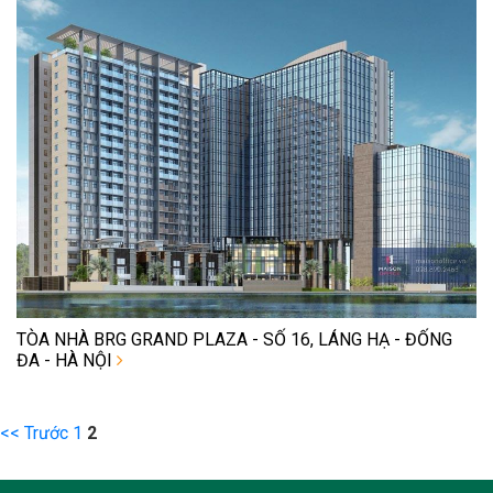
TÒA NHÀ BRG GRAND PLAZA - SỐ 16, LÁNG HẠ - ĐỐNG
ĐA - HÀ NỘI
<< Trước
1
2