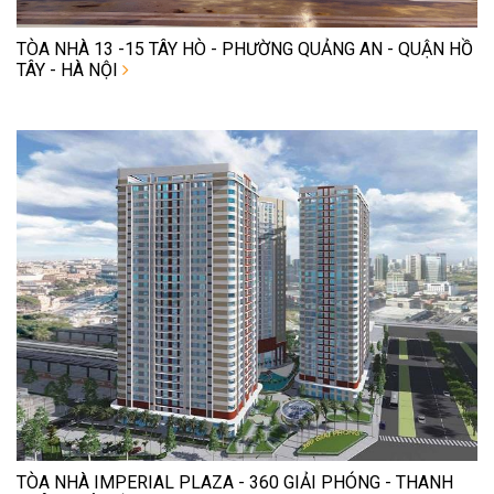
TÒA NHÀ 13 -15 TÂY HÒ - PHƯỜNG QUẢNG AN - QUẬN HỒ
TÂY - HÀ NỘI
TÒA NHÀ IMPERIAL PLAZA - 360 GIẢI PHÓNG - THANH