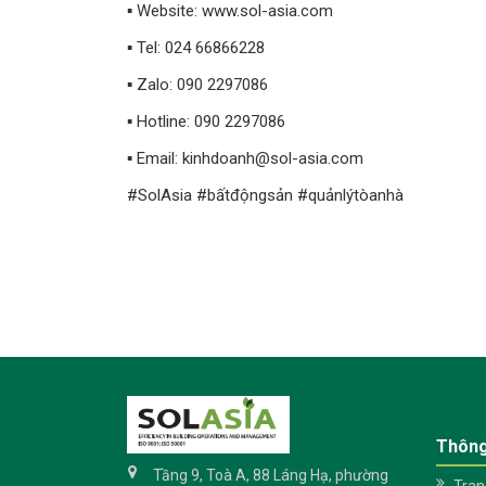
▪️ Website: www.sol-asia.com
▪️ Tel: 024 66866228
▪️ Zalo: 090 2297086
▪️ Hotline: 090 2297086
▪️ Email: kinhdoanh@sol-asia.com
#SolAsia #bấtđộngsản #quảnlýtòanhà
Thông
Tầng 9, Toà A, 88 Láng Hạ, phường