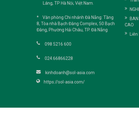
Tran
Láng, TP Hà Nội, Việt Nam.
NGH
* Văn phòng Chi nhánh Đà Nẵng: Tầng
BAN
8, Tòa nhà Bạch Đằng Complex, 50 Bạch
CAO
Đằng, Phường Hải Châu, TP. Đà Nẵng
Liên
098 5216 600
024.66866228
kinhdoanh@sol-asia.com
https://sol-asia.com/