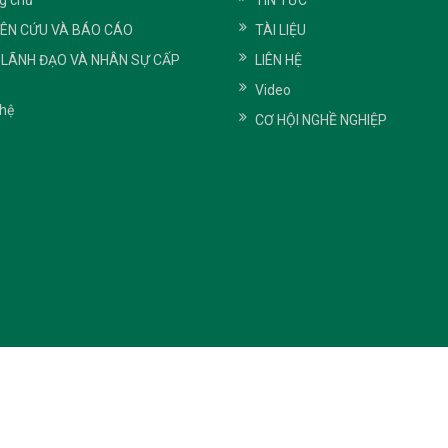
g chủ
TIN TỨC
IÊN CỨU VÀ BÁO CÁO
TÀI LIỆU
 LÃNH ĐẠO VÀ NHÂN SỰ CẤP
LIÊN HỆ
Video
 hệ
CƠ HỘI NGHỀ NGHIỆP