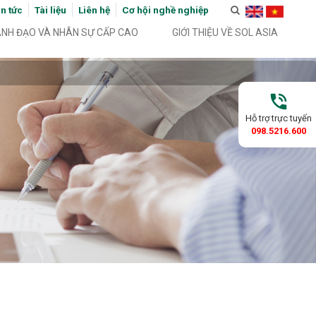
in tức
Tài liệu
Liên hệ
Cơ hội nghề nghiệp
ÃNH ĐẠO VÀ NHÂN SỰ CẤP CAO
GIỚI THIỆU VỀ SOL ASIA
phone_in_talk
Hỗ trợ trực tuyến
098.5216.600