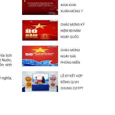
ASIA KHAI
XUÂN MÙNG 7
TẾT BÍNH NGỌ
2026
CHẢO MỪNG KỶ
NIỆM 80 NĂM
NGÀY QUỐC
KHÁNH 2/9
CHÀO MỪNG
ĩa lịch
NGÀY GIẢI
t Nước,
PHÓNG MIỀN
ôn vinh
NAM 30/4 VÀ
1/5
LỄ KÝ KẾT HỢP
 nghĩa,
ĐỒNG QLVH
CHUNG CƯ FPT
PLAZA ĐÀ
NẴNG