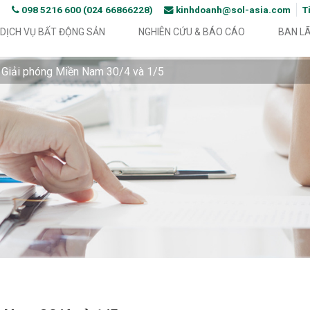
098 5216 600 (024 66866228)
kinhdoanh@sol-asia.com
T
DỊCH VỤ BẤT ĐỘNG SẢN
NGHIÊN CỨU & BÁO CÁO
BAN L
Giải phóng Miền Nam 30/4 và 1/5